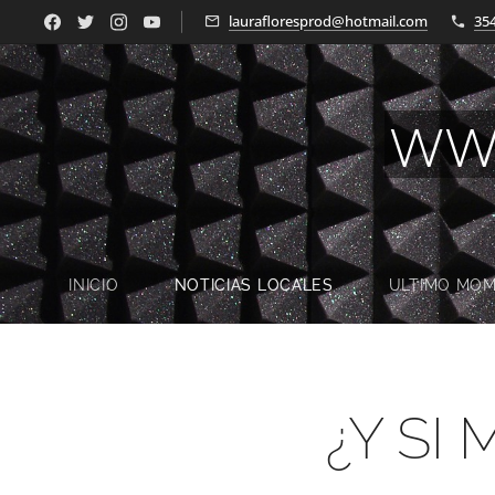
laurafloresprod@hotmail.com
35
WW
INICIO
NOTICIAS LOCALES
ULTIMO MO
¿Y SI