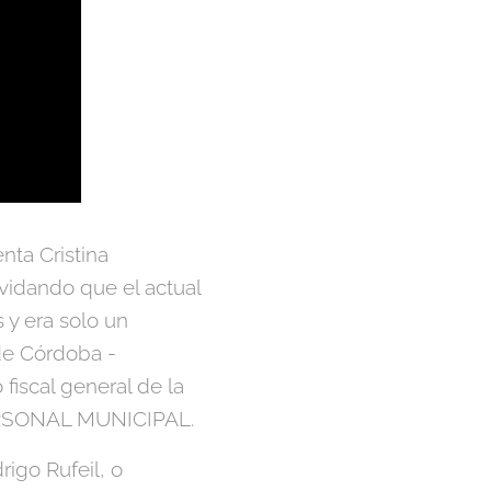
nta Cristina
olvidando que el actual
 y era solo un
 de Córdoba -
 fiscal general de la
RSONAL MUNICIPAL.
igo Rufeil, o