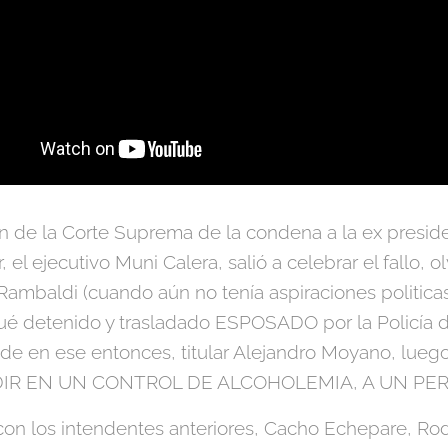
ón de la Corte Suprema de la condena a la ex preside
el ejecutivo Muni Calera, salió a celebrar el fallo, 
ambaldi (cuando aún no tenía aspiraciones politicas
, fué detenido y trasladado ESPOSADO por la Policía
ia de en ese entonces, titular Alejandro Moyano, luego
EDIR EN UN CONTROL DE ALCOHOLEMIA, A UN PE
on los intendentes anteriores, Cacho Echepare, Rodr