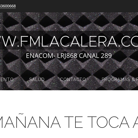
43600668
W.FMLACALERA.
ENACOM- LRJ868 CANAL 289
MENTO
SALUD
CONTACTO
PROGRAMAS & 
 MAÑANA TE TOCA 