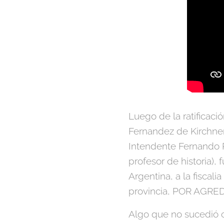
Luego de la ratificaci
Fernandez de Kirchner, 
Intendente Fernando R
profesor de historia)
Argentina, a la fiscal
provincia, POR AGR
Algo que no sucedió c