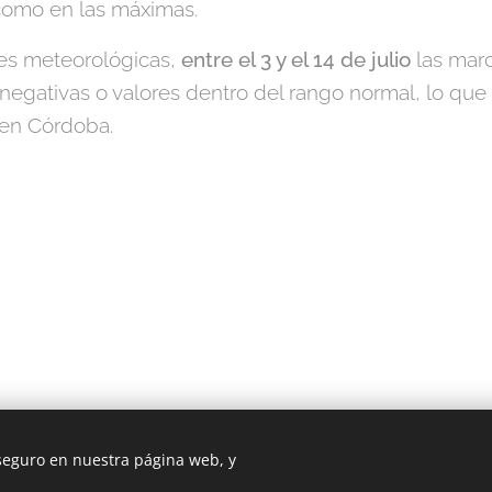
como en las máximas.
es meteorológicas,
entre el 3 y el 14 de julio
las marc
egativas o valores dentro del rango normal, lo que 
 en Córdoba.
 seguro en nuestra página web, y
© 2020
Creado con
Webnode
Cookies