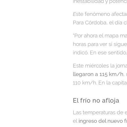
inestabilidad y potenc
E
ste fenómeno afectará
Para Córdoba, el día c
"Por ahora el mapa mar
horas para ver si sigu
indicó. En ese sentido,
Este miércoles la jorn
llegaron a 115 km/h
,
110 km/h. En la capit
El frío no afloja
Las temperaturas de e
el
ingreso del nuevo f