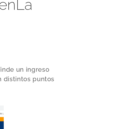
 enLa
finde un ingreso
n distintos puntos