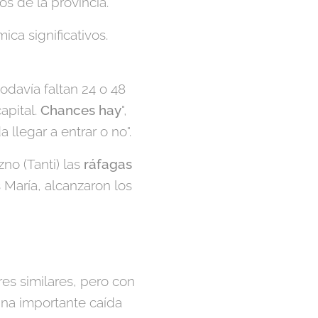
os de la provincia.
ca significativos.
odavía faltan 24 o 48
apital.
Chances hay
",
llegar a entrar o no".
no (Tanti) las
ráfagas
 María, alcanzaron los
es similares, pero con
una importante caída