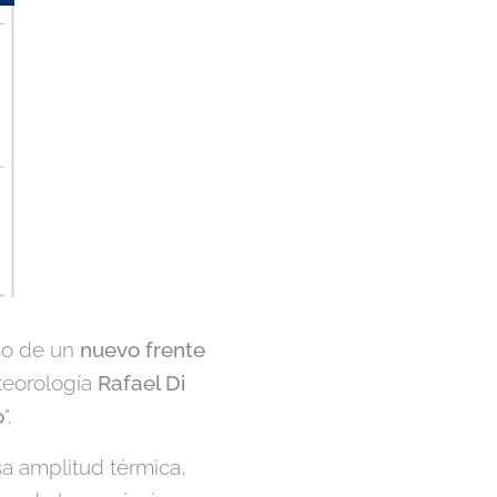
eso de un
nuevo frente
eteorología
Rafael Di
o
".
sa amplitud térmica,