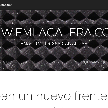
43600668
W.FMLACALERA.
ENACOM- LRJ868 CANAL 289
MENTO
SALUD
CONTACTO
PROGRAMAS & 
pan un nuevo frente 