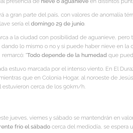
ial presencia de
nieve o aguanieve
en distintos punt
 a gran parte del país, con valores de anomalía térmi
lave sería el
domingo 29 de junio
.
ca a la ciudad con posibilidad de aguanieve, pero t
e dando lo mismo o no y si puede haber nieve en la c
 remarcó: "
Todo depende de la humedad
que pueda 
ada estuvo marcada por el intenso viento. En El Duraz
 mientras que en Colonia Hogar, al noroeste de Jesús
al estuvieron cerca de los 90km/h.
ste jueves, viernes y sábado se mantendrán en valor
rente frío el sábado
cerca del mediodía, se espera 