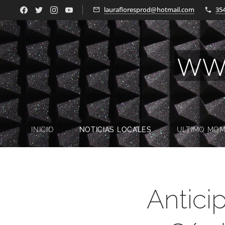
laurafloresprod@hotmail.com
35
WW
INICIO
NOTICIAS LOCALES
ULTIMO MO
Antici