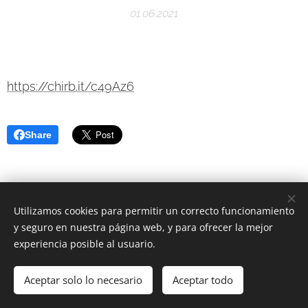
01.06.2021
https://chirb.it/c49Az6
Share
Utilizamos cookies para permitir un correcto funcionamiento
y seguro en nuestra página web, y para ofrecer la mejor
experiencia posible al usuario.
© 2020
Aceptar solo lo necesario
Aceptar todo
Creado con
Webnode
Cookies