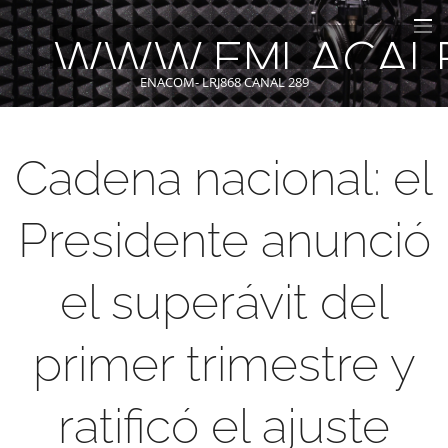
WWW.FMLACAL
ENACOM- LRJ868 CANAL 289
Cadena nacional: el
Presidente anunció
el superávit del
primer trimestre y
ratificó el ajuste