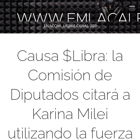
WWW.FMLACAL
ENACOM- LRJ868 CANAL 289
Causa $Libra: la
Comisión de
Diputados citará a
Karina Milei
utilizando la fuerza