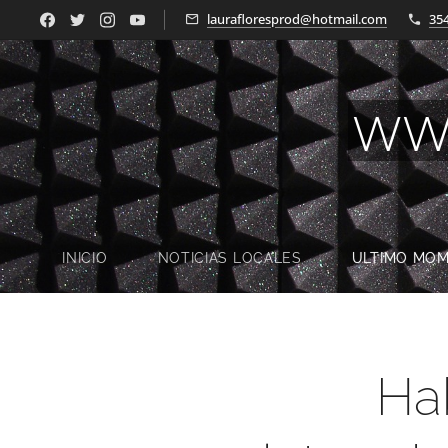
laurafloresprod@hotmail.com
35
WW
INICIO
NOTICIAS LOCALES
ULTIMO MO
Ha