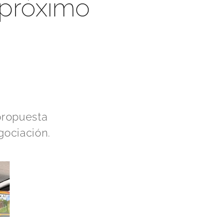
 próximo
propuesta
gociación.