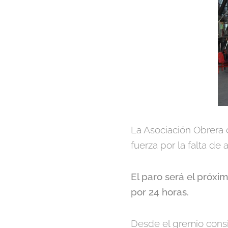
La Asociación Obrera 
fuerza por la falta de
El paro será el próxim
por 24 horas.
Desde el gremio consi