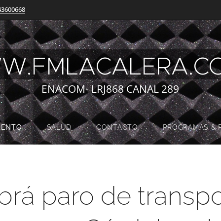
43600668
W.FMLACALERA.
ENACOM- LRJ868 CANAL 289
MENTO
SALUD
CONTACTO
PROGRAMAS & 
brá paro de transpo