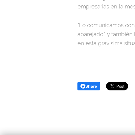
empresarias en la mes
"Lo comunicamos con a
aparejado", y también 
en esta gravísima situ
Share