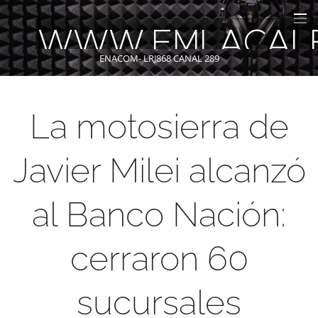
WWW.FMLACAL
ENACOM- LRJ868 CANAL 289
La motosierra de
Javier Milei alcanzó
al Banco Nación:
cerraron 60
sucursales