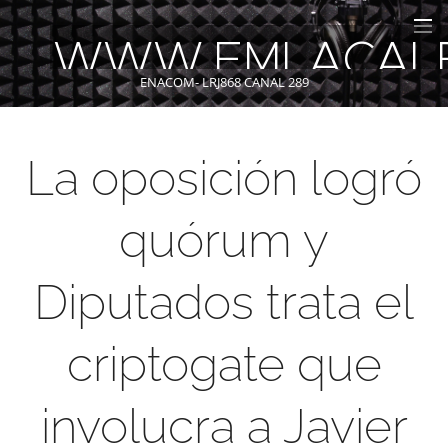
WWW.FMLACAL
ENACOM- LRJ868 CANAL 289
La oposición logró
quórum y
Diputados trata el
criptogate que
involucra a Javier