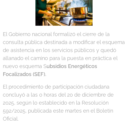
El Gobierno nacional formalizó el cierre de la
consulta pública destinada a modificar el esquema
de asistencia en los servicios públicos y quedó
allanado el camino para la puesta en práctica el
nuevo esquema S
ubsidios Energéticos
Focalizados (SEF).
El procedimiento de participación ciudadana
concluyó a las 0 horas del 20 de diciembre de
2025, según lo establecido en la Resolución
592/2025, publicada este martes en el Boletín
Oficial.