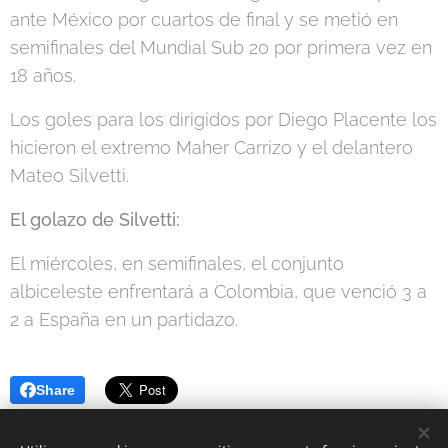
ante México por cuartos de final y se metió en
semifinales del Mundial Sub 20 por primera vez en
18 años.
Los goles para los dirigidos por Diego Placente los
hicieron el extremo Maher Carrizo y el delantero
Mateo Silvetti.
El golazo de Silvetti:
El miércoles, en semifinales, el conjunto
albiceleste enfrentará a Colombia, que venció 3 a
2 a España en un partidazo.
Share