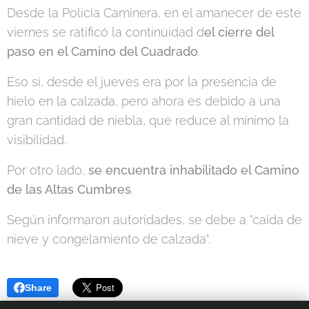
Desde la Policía Caminera, en el amanecer de este
viernes se ratificó la continuidad d
el cierre del
paso en el Camino del Cuadrado
.
Eso sí, desde el jueves era por la presencia de
hielo en la calzada, pero ahora es debido a una
gran cantidad de niebla, que reduce al mínimo la
visibilidad.
Por otro lado,
se encuentra inhabilitado el Camino
de las Altas Cumbres
.
Según informaron autoridades, se debe a "caída de
nieve y congelamiento de calzada".
Share