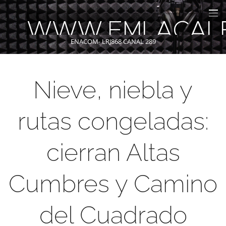
WWW.FMLACAL
ENACOM- LRJ868 CANAL 289
Nieve, niebla y
rutas congeladas:
cierran Altas
Cumbres y Camino
del Cuadrado