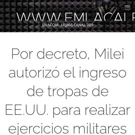
WWW.FMLACAL
ENACOM- LRJ868 CANAL 289
Por decreto, Milei
autorizó el ingreso
de tropas de
EE.UU. para realizar
ejercicios militares