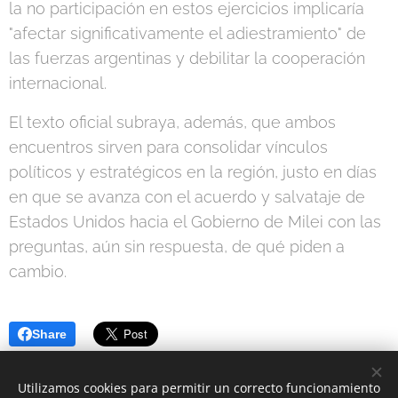
la no participación en estos ejercicios implicaría
"afectar significativamente el adiestramiento" de
las fuerzas argentinas y debilitar la cooperación
internacional.
El texto oficial subraya, además, que ambos
encuentros sirven para consolidar vínculos
políticos y estratégicos en la región, justo en días
en que se avanza con el acuerdo y salvataje de
Estados Unidos hacia el Gobierno de Milei con las
preguntas, aún sin respuesta, de qué piden a
cambio.
Share
Utilizamos cookies para permitir un correcto funcionamiento