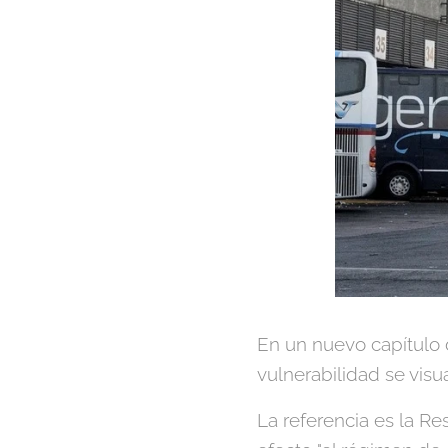
En un nuevo capítulo d
vulnerabilidad se visua
La referencia es la Re