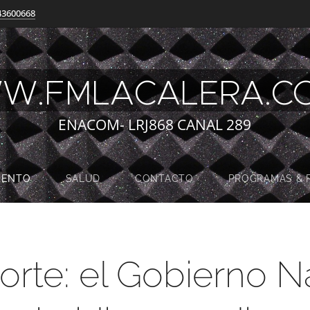
43600668
W.FMLACALERA.
ENACOM- LRJ868 CANAL 289
MENTO
SALUD
CONTACTO
PROGRAMAS & 
orte: el Gobierno N