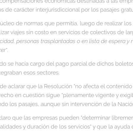
e compensaciones económicas destinadas a las empr
de carácter interjurisdiccional por los pasajes gratui
úcleo de normas que permitía, luego de realizar los 
zar viajes sin costo en servicios de colectivos de lar
idad, personas trasplantadas o en lista de espera y n
er"
.
do se hacía cargo del pago parcial de dichos boleto
ntegraban esos sectores.
de aclarar que la Resolución "no afecta el contenido
derecho en cuestión sigue "plenamente vigente y exigi
ndo los pasajes, aunque sin intervención de la Nació
claro que las empresas pueden "determinar libremen
alidades y duración de los servicios" y que la ayuda 