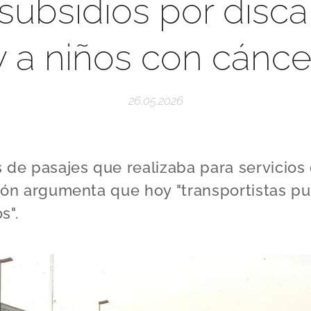
 subsidios por disc
y a niños con cánce
26.05.2026
 de pasajes que realizaba para servicios
ión argumenta que hoy "transportistas pue
s".