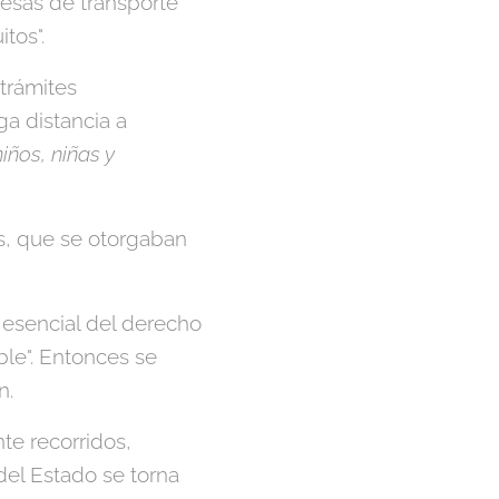
esas de transporte
tos".
trámites
ga distancia a
iños, niñas y
s, que se otorgaban
 esencial del derecho
ble". Entonces se
n.
te recorridos,
del Estado se torna