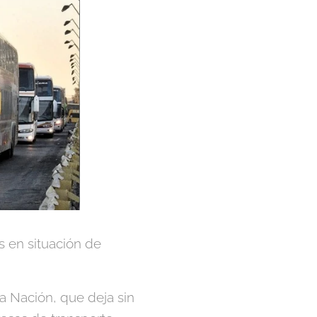
s en situación de
la Nación, que deja sin