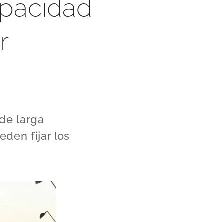
apacidad
r
 de larga
den fijar los