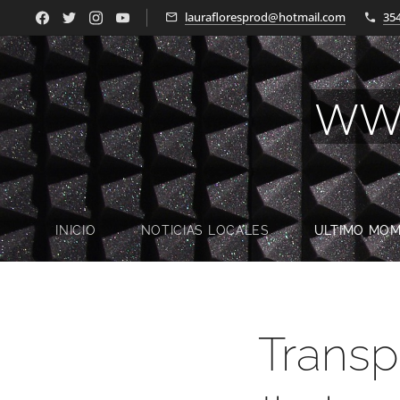
laurafloresprod@hotmail.com
35
WW
INICIO
NOTICIAS LOCALES
ULTIMO MO
Transp