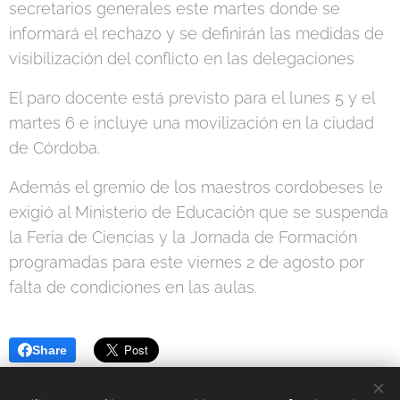
secretarios generales este martes donde se
informará el rechazo y se definirán las medidas de
visibilización del conflicto en las delegaciones
El paro docente está previsto para el lunes 5 y el
martes 6 e incluye una movilización en la ciudad
de Córdoba.
Además el gremio de los maestros cordobeses le
exigió al Ministerio de Educación que se suspenda
la Feria de Ciencias y la Jornada de Formación
programadas para este viernes 2 de agosto por
falta de condiciones en las aulas.
Share