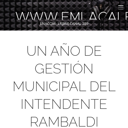
WWW.FMLACAL
ENACOM- LRJ868 CANAL 289
UN AÑO DE
GESTIÓN
MUNICIPAL DEL
INTENDENTE
RAMBALDI