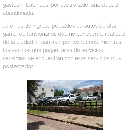
gastos ni balances, por el otro lado, una ciudad
abandonada.
Jardines de ingreso poblados de autos de alta
gama, de funcionarios que no conocen la realidad
de la ciudad, ni caminan por los barrios, mientras
los vecinos que pagan tasas de servicios
carisimas, se encuentran con esos servicios muy
postergados.