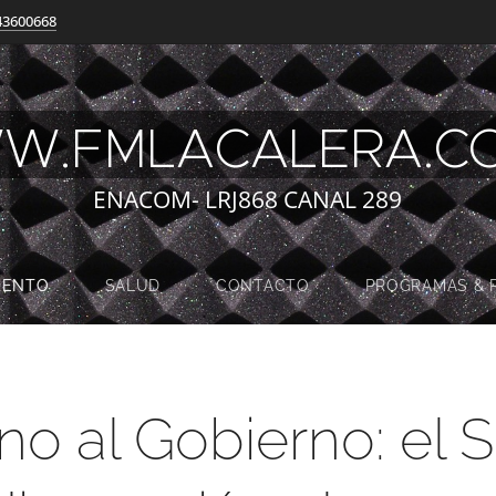
43600668
W.FMLACALERA.
ENACOM- LRJ868 CANAL 289
MENTO
SALUD
CONTACTO
PROGRAMAS & 
no al Gobierno: el