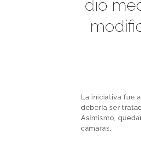
dio med
modific
La iniciativa fu
debería ser trat
Asimismo, quedarí
cámaras.