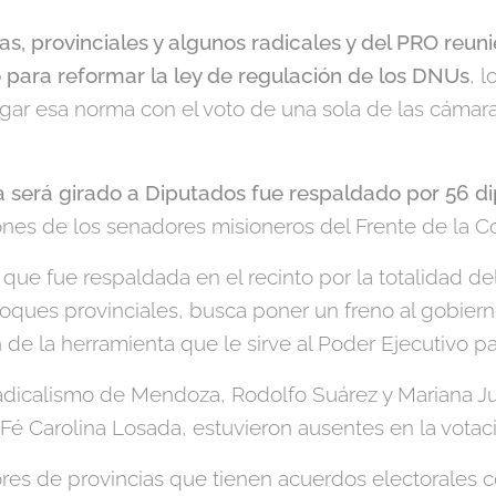
as, provinciales y algunos radicales y del PRO reun
 para reformar la ley de regulación de los DNUs
, l
ar esa norma con el voto de una sola de las cámar
a será girado a Diputados fue respaldado por 56 d
ones de los senadores misioneros del Frente de la Co
, que fue respaldada en el recinto por la totalidad de
oques provinciales, busca poner un freno al gobierno
n de la herramienta que le sirve al Poder Ejecutivo p
radicalismo de Mendoza, Rodolfo Suárez y Mariana Ju
é Carolina Losada, estuvieron ausentes en la votaci
ores de provincias que tienen acuerdos electorales c