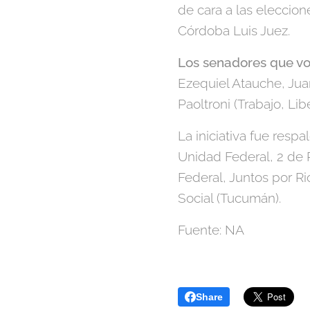
de cara a las eleccio
Córdoba Luis Juez.
Los senadores que vot
Ezequiel Atauche, Jua
Paoltroni (Trabajo, Li
La iniciativa fue resp
Unidad Federal, 2 de
Federal, Juntos por R
Social (Tucumán).
Fuente: NA
Share