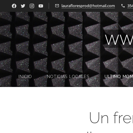
laurafloresprod@hotmail.com
35
WW
INICIO
NOTICIAS LOCALES
ULTIMO MO
Un fre