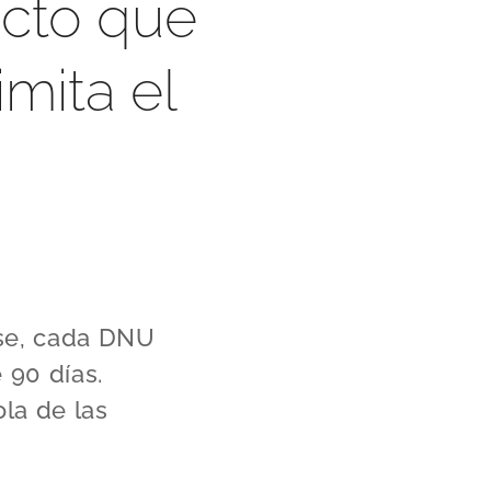
ecto que
imita el
rse, cada DNU
 90 días.
la de las